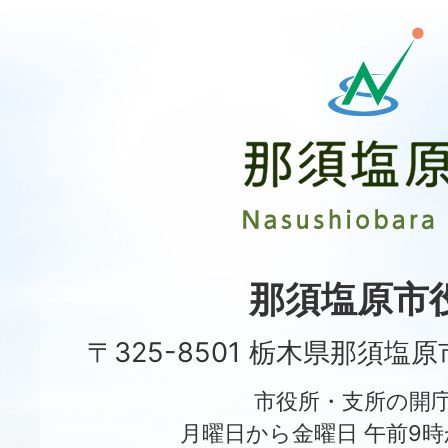
那
須
塩
原
市
Nasushiobara
City
那須塩原市
〒325-8501 栃木県那須塩
市役所・支所の開
月曜日から金曜日 午前9時