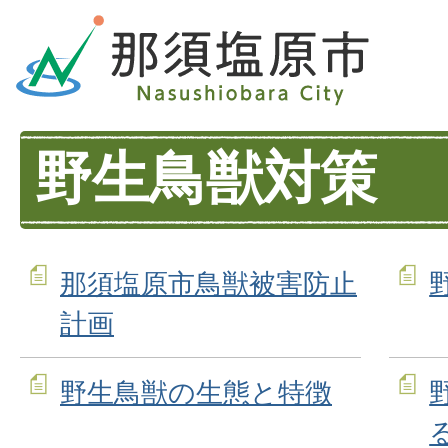
野生鳥獣対策
那須塩原市鳥獣被害防止
計画
野生鳥獣の生態と特徴