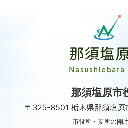
那
須
塩
原
市
Nasushiobara
City
那須塩原市
〒325-8501 栃木県那須塩
市役所・支所の開