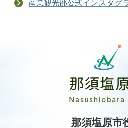
産業観光部公式インスタグ
那
須
塩
原
市
Nasushiobara
City
那須塩原市