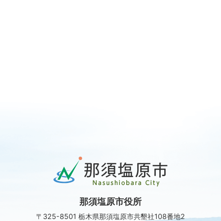
那
須
塩
原
那須塩原市役所
市
Nasushiobara
〒325-8501 栃木県那須塩原市共墾社108番地2