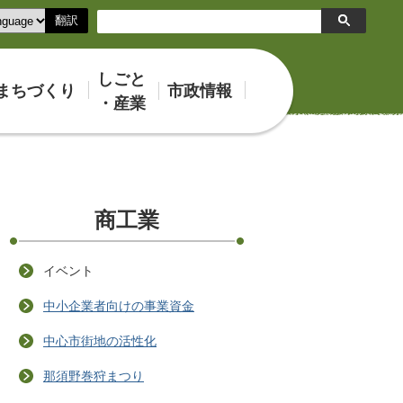
翻訳
検
索
しごと
まちづくり
市政情報
・産業
商工業
イベント
中小企業者向けの事業資金
中心市街地の活性化
那須野巻狩まつり