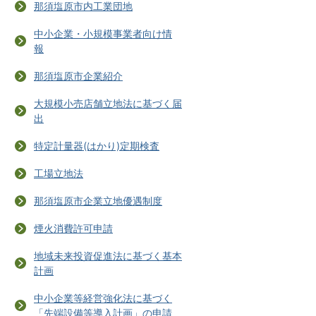
那須塩原市内工業団地
中小企業・小規模事業者向け情
報
那須塩原市企業紹介
大規模小売店舗立地法に基づく届
出
特定計量器(はかり)定期検査
工場立地法
那須塩原市企業立地優遇制度
煙火消費許可申請
地域未来投資促進法に基づく基本
計画
中小企業等経営強化法に基づく
「先端設備等導入計画」の申請