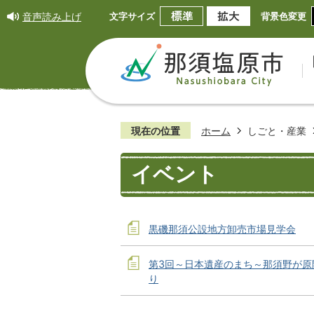
音声読み上げ
文字サイズ
背景色変更
現在の位置
ホーム
しごと・産業
イベント
黒磯那須公設地方卸売市場見学会
第3回～日本遺産のまち～那須野が原
り