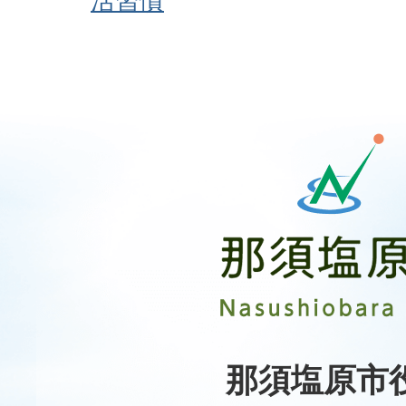
活習慣
那
須
塩
原
市
Nasushiobara
City
那須塩原市