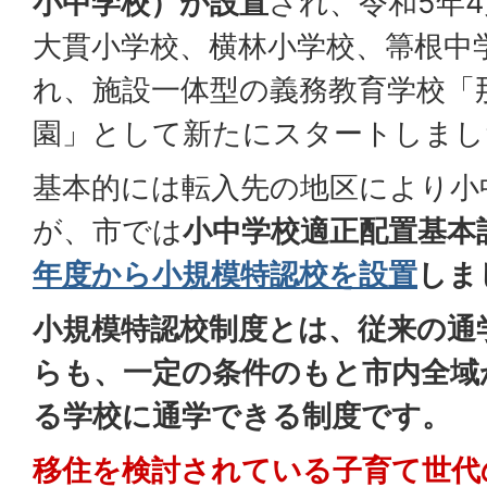
小中学校）が設置
され、令和5年
大貫小学校、横林小学校、箒根中
れ、施設一体型の義務教育学校「
園」として新たにスタートしまし
基本的には転入先の地区により小
が、市では
小中学校適正配置基本
年度から小規模特認校を設置
しま
小規模特認校制度とは、従来の通
らも、一定の条件のもと市内全域
る学校に通学できる制度です。
移住を検討されている子育て世代