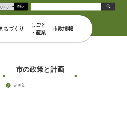
翻訳
検
索
しごと
まちづくり
市政情報
・産業
市の政策と計画
企画部