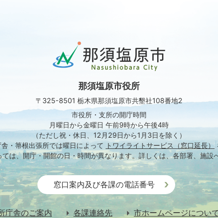
那
須
塩
原
那須塩原市役所
市
Nasushiobara
〒325-8501 栃木県那須塩原市共墾社108番地2
City
市役所・支所の開庁時間
月曜日から金曜日 午前9時から午後4時
（ただし祝・休日、12月29日から1月3日を除く）
庁舎・箒根出張所では
曜日によって
トワイライトサービス（窓口延長）
っては、開庁・開館の日・時間が異なります。
詳しくは、各部署、施設
窓口案内及び各課の電話番号
所庁舎のご案内
各課連絡先
市ホームページについ