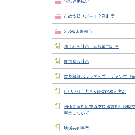
包括連携協定
市政協賛サポート企業制度
SDGs未来都市
国土利用計画那須塩原市計画
新市建設計画
首都機能バックアップ・キャンプ那
PPP/PFI手法導入優先的検討方針
物価高騰対応重点支援地方創生臨時
事業について
地域共創事業