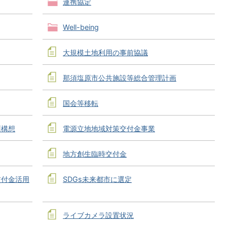
連携協定
Well-being
大規模土地利用の事前協議
那須塩原市公共施設等総合管理計画
国会等移転
須構想
電源立地地域対策交付金事業
地方創生臨時交付金
交付金活用
SDGs未来都市に選定
ライブカメラ設置状況