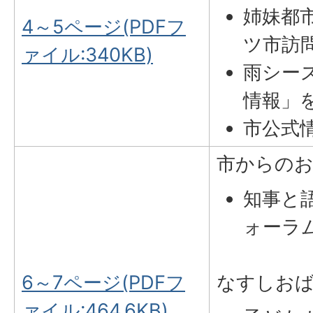
姉妹都
4～5ページ(PDFフ
ツ市訪
ァイル:340KB)
雨シー
情報」
市公式
市からの
知事と
ォーラム
6～7ページ(PDFフ
なすしおばら
ァイル:464.6KB)