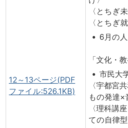
〈とちぎ未
〈とちぎ就
6月の
「文化・教
市民大
12～13ページ(PDF
〈宇都宮共
ファイル:526.1KB)
もの発達×
〈理科講座
ての自律型