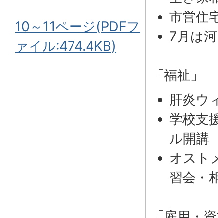
市営住
10～11ページ(PDFフ
7月は
ァイル:474.4KB)
「福祉」
肝炎ウ
学校支
ル開講
オスト
習会・
「雇用・資