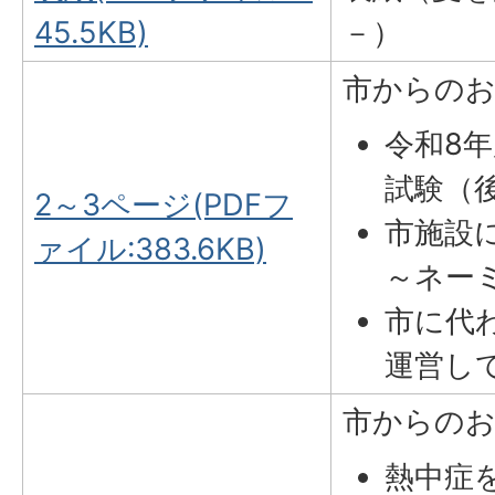
45.5KB)
－）
市からの
令和8
試験（
2～3ページ(PDFフ
市施設
ァイル:383.6KB)
～ネー
市に代
運営し
市からの
熱中症