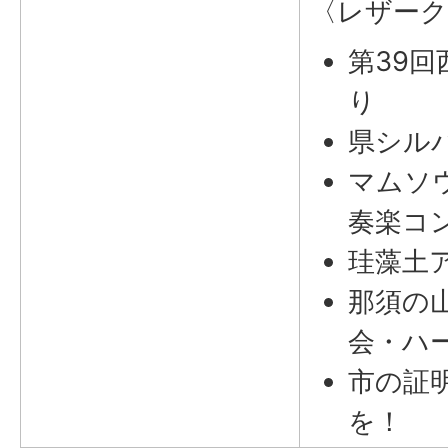
〈レザーク
第39
り
県シル
マムソ
奏楽コ
珪藻土
那須の
会・ハ
市の証
を！