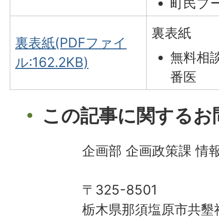
町民プ
裏表紙
裏表紙(PDFファイ
無料相
ル:162.2KB)
番医
この記事に関するお
企画部 企画政策課 情
〒325-8501
栃木県那須塩原市共墾社