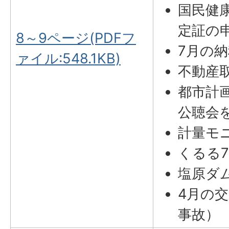
国民健
定証の
8～9ページ(PDFフ
7月の
ァイル:548.1KB)
不動産
都市計
公聴会
計量モ
くるる
塩原ダ
4月の
事故）