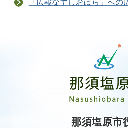
「広報なすしおばら」への
那
須
塩
原
市
Nasushiobara
City
那須塩原市