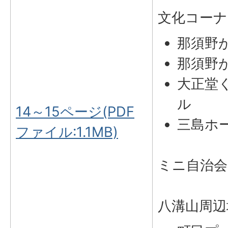
文化コーナ
那須野
那須野
大正堂
ル
14～15ページ(PDF
三島ホ
ファイル:1.1MB)
ミニ自治
八溝山周辺