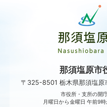
那
須
塩
原
市
Nasushiobara
City
那須塩原市
〒325-8501 栃木県那須塩
市役所・支所の開
月曜日から金曜日 午前9時