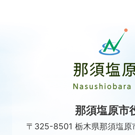
那
須
塩
原
市
Nasushiobara
City
那須塩原市
〒325-8501 栃木県那須塩