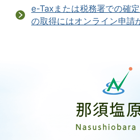
e-Taxまたは税務署での確
の取得にはオンライン申請
那
須
塩
原
市
Nasushiobara