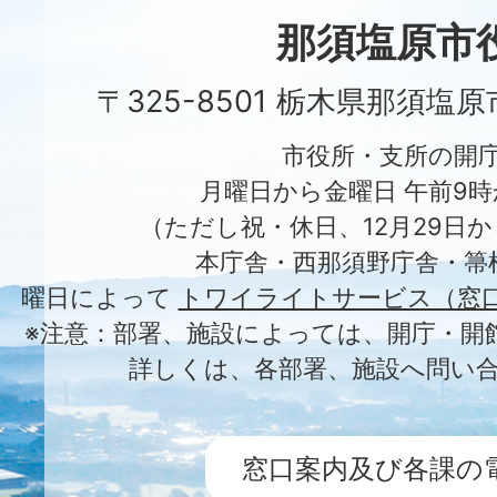
City
那須塩原市
〒325-8501 栃木県那須塩
市役所・支所の開
月曜日から金曜日 午前9時
（ただし祝・休日、12月29日か
本庁舎・西那須野庁舎・箒
曜日によって
トワイライトサービス（窓
※注意：部署、施設によっては、開庁・開
詳しくは、各部署、施設へ問い
窓口案内及び各課の