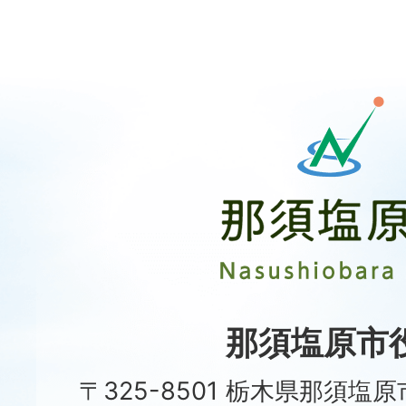
那
須
塩
原
市
Nasushiobara
City
那須塩原市
〒325-8501 栃木県那須塩