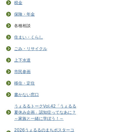
税金
保険・年金
各種相談
住まい・くらし
ごみ・リサイクル
上下水道
市民参画
移住・定住
書かない窓口
うぇるるトークVol.42「うぇるる
夏休み企画」認知症ってなあに？
～家族と一緒に学ぼう！～
2026うぇるるのまちポスターコ