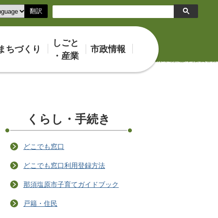
翻訳
検
索
しごと
まちづくり
市政情報
・産業
くらし・手続き
どこでも窓口
どこでも窓口利用登録方法
那須塩原市子育てガイドブック
戸籍・住民