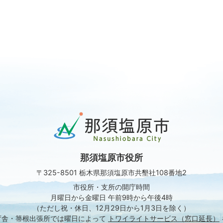
那
須
塩
原
那須塩原市役所
市
Nasushiobara
〒325-8501 栃木県那須塩原市共墾社108番地2
City
市役所・支所の開庁時間
月曜日から金曜日 午前9時から午後4時
（ただし祝・休日、12月29日から1月3日を除く）
庁舎・箒根出張所では
曜日によって
トワイライトサービス（窓口延長）