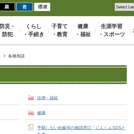
防災・
くらし
子育て
健康
生涯学習
防犯
・手続き
・教育
・福祉
・スポーツ
き
各種相談
法律・福祉
健康
予期しない妊娠等の相談窓口「にんしんSOSと
ちぎ」