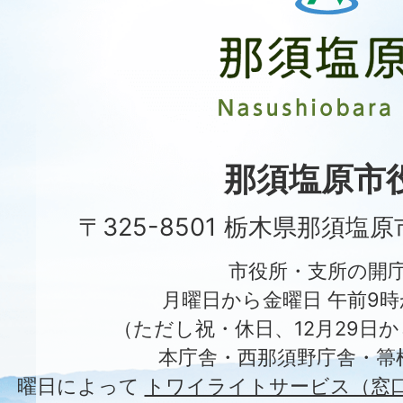
塩
原
市
Nasushiobara
City
那須塩原市
〒325-8501 栃木県那須塩
市役所・支所の開
月曜日から金曜日 午前9時
（ただし祝・休日、12月29日か
本庁舎・西那須野庁舎・箒
曜日によって
トワイライトサービス（窓