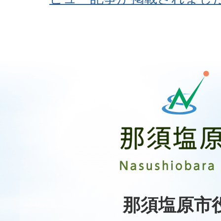
那
須
塩
原
市
Nasushiobara
City
那須塩原市