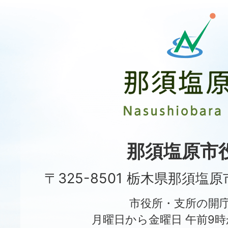
那
須
塩
原
市
Nasushiobara
City
那須塩原市
〒325-8501 栃木県那須塩
市役所・支所の開
月曜日から金曜日 午前9時