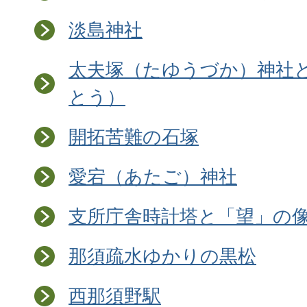
淡島神社
太夫塚（たゆうづか）神社
とう）
開拓苦難の石塚
愛宕（あたご）神社
支所庁舎時計塔と「望」の
那須疏水ゆかりの黒松
西那須野駅