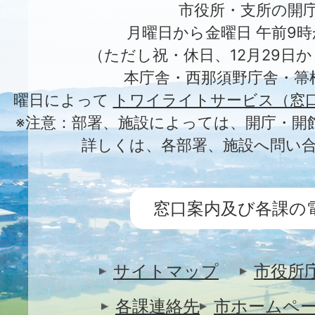
市役所・支所の開
月曜日から金曜日 午前9時
（ただし祝・休日、12月29日か
本庁舎・西那須野庁舎・箒
曜日によって
トワイライトサービス（窓
※注意：部署、施設によっては、開庁・開
詳しくは、各部署、施設へ問い
窓口案内及び各課の
サイトマップ
市役所
各課連絡先
市ホームペ