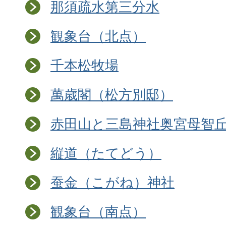
那須疏水第三分水
観象台（北点）
千本松牧場
萬歳閣（松方別邸）
赤田山と三島神社奥宮母智
縦道（たてどう）
蚕金（こがね）神社
観象台（南点）