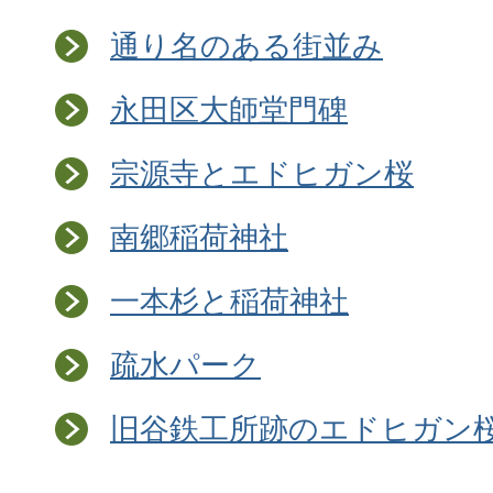
通り名のある街並み
永田区大師堂門碑
宗源寺とエドヒガン桜
南郷稲荷神社
一本杉と稲荷神社
疏水パーク
旧谷鉄工所跡のエドヒガン