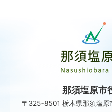
那
須
塩
原
市
Nasushiobara
City
那須塩原市
〒325-8501 栃木県那須塩