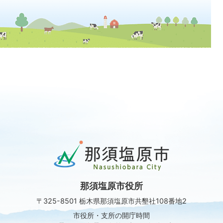
那
須
塩
原
那須塩原市役所
市
Nasushiobara
〒325-8501 栃木県那須塩原市共墾社108番地2
City
市役所・支所の開庁時間