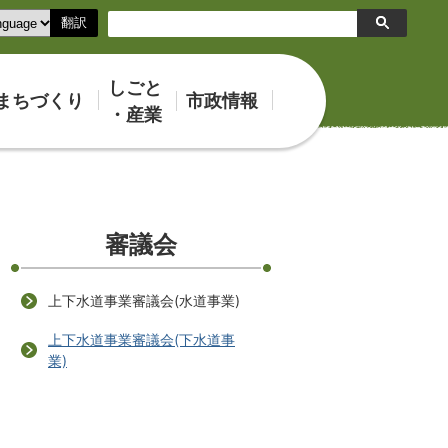
翻訳
検
索
しごと
まちづくり
市政情報
・産業
審議会
上下水道事業審議会(水道事業)
上下水道事業審議会(下水道事
業)