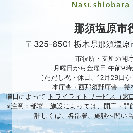
市
Nasushiobara
City
那須塩原市
〒325-8501 栃木県那須塩
市役所・支所の開
月曜日から金曜日 午前9時
（ただし祝・休日、12月29日か
本庁舎・西那須野庁舎・箒
曜日によって
トワイライトサービス（窓
※注意：部署、施設によっては、開庁・開
詳しくは、各部署、施設へ問い