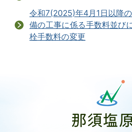
令和7(2025)年4月1日以
備の工事に係る手数料並び
栓手数料の変更
那
須
塩
原