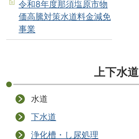
令和8年度那須塩原市物
価高騰対策水道料金減免
事業
上下水道
水道
下水道
浄化槽・し尿処理