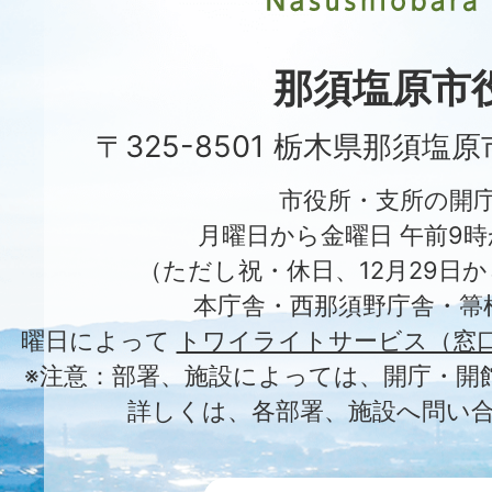
Nasushiobara
City
那須塩原市
〒325-8501 栃木県那須塩
市役所・支所の開
月曜日から金曜日 午前9時
（ただし祝・休日、12月29日か
本庁舎・西那須野庁舎・箒
曜日によって
トワイライトサービス（窓
※注意：部署、施設によっては、開庁・開
詳しくは、各部署、施設へ問い