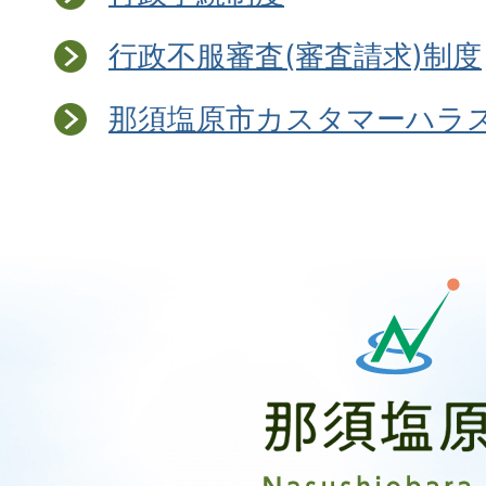
行政不服審査(審査請求)制度
那須塩原市カスタマーハラ
那
須
塩
原
市