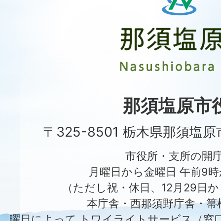
須
塩
原
市
Nasushiobara
City
那須塩原市
〒325-8501 栃木県那須塩
市役所・支所の開
月曜日から金曜日 午前9時
（ただし祝・休日、12月29日か
本庁舎・西那須野庁舎・箒
曜日によって
トワイライトサービス（窓