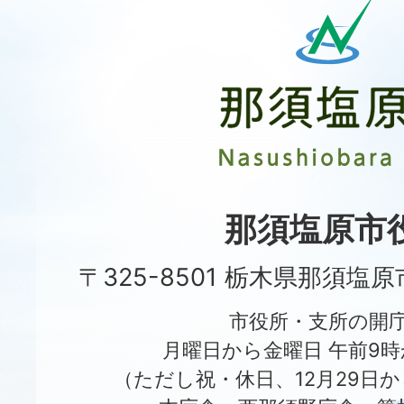
那
須
塩
原
市
Nasushiobara
City
那須塩原市
〒325-8501 栃木県那須塩
市役所・支所の開
月曜日から金曜日 午前9時
（ただし祝・休日、12月29日か