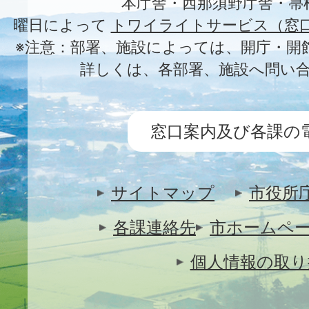
本庁舎・西那須野庁舎・箒
曜日によって
トワイライトサービス（窓
※注意：部署、施設によっては、開庁・開
詳しくは、各部署、施設へ問い
窓口案内及び各課の
サイトマップ
市役所
各課連絡先
市ホームペ
個人情報の取り