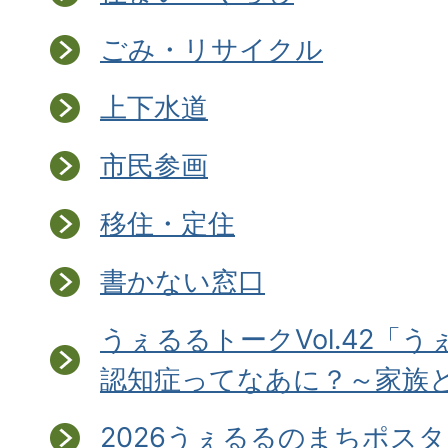
ごみ・リサイクル
上下水道
市民参画
移住・定住
書かない窓口
うぇるるトークVol.42「
認知症ってなあに？～家族
2026うぇるるのまちポス