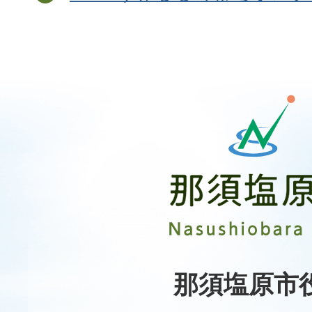
那
須
塩
原
市
Nasushiobara
City
那須塩原市