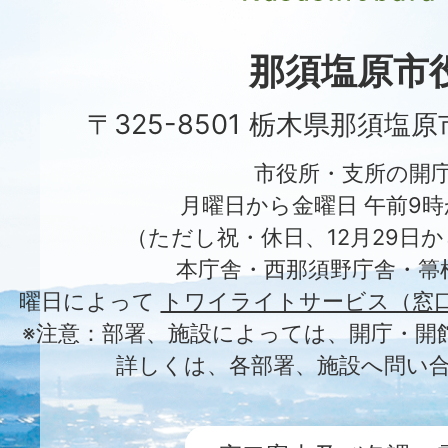
Nasushiobara
City
那須塩原市
〒325-8501 栃木県那須塩
市役所・支所の開
月曜日から金曜日 午前9時
（ただし祝・休日、12月29日か
本庁舎・西那須野庁舎・箒
曜日によって
トワイライトサービス（窓
※注意：部署、施設によっては、開庁・開
詳しくは、各部署、施設へ問い