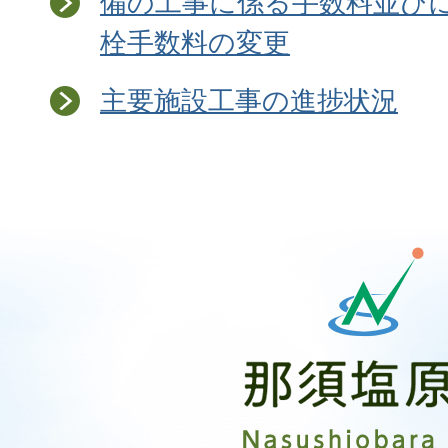
備の工事に係る手数料並び
栓手数料の変更
主要施設工事の進捗状況
那
須
塩
原
市