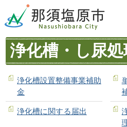
浄化槽・し尿処
浄化槽設置整備事業補助
金
浄化槽に関する届出