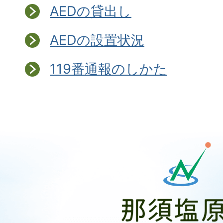
AEDの貸出し
AEDの設置状況
119番通報のしかた
那
須
塩
原