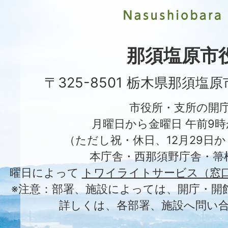
市
Nasushiobara
City
那須塩原市
〒325-8501 栃木県那須塩
市役所・支所の開
月曜日から金曜日 午前9時
（ただし祝・休日、12月29日か
本庁舎・西那須野庁舎・箒
曜日によって
トワイライトサービス（窓
※注意：部署、施設によっては、開庁・開
詳しくは、各部署、施設へ問い