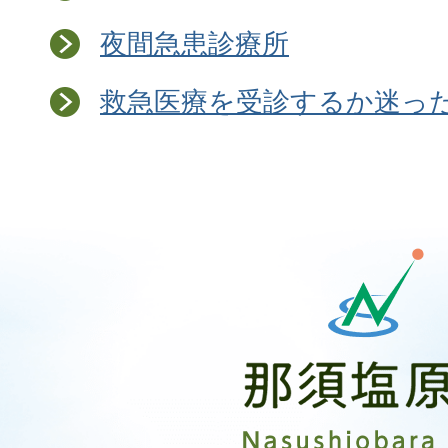
夜間急患診療所
救急医療を受診するか迷っ
那
須
塩
原
市