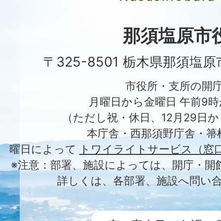
Nasushiobara
City
那須塩原市
〒325-8501 栃木県那須塩
市役所・支所の開
月曜日から金曜日 午前9時
（ただし祝・休日、12月29日か
本庁舎・西那須野庁舎・箒
曜日によって
トワイライトサービス（窓
※注意：部署、施設によっては、開庁・開
詳しくは、各部署、施設へ問い