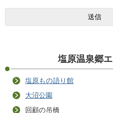
塩原温泉郷エ
塩原もの語り館
大沼公園
回顧の吊橋