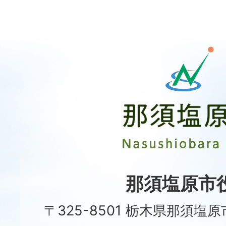
那
須
塩
原
市
Nasushiobara
City
那須塩原市
〒325-8501 栃木県那須塩