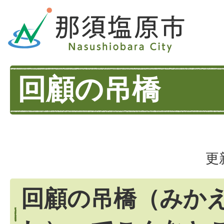
回顧の吊橋
更
回顧の吊橋（みか