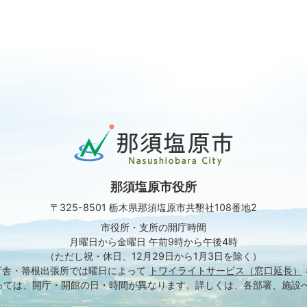
那
須
塩
原
那須塩原市役所
市
Nasushiobara
〒325-8501 栃木県那須塩原市共墾社108番地2
City
市役所・支所の開庁時間
月曜日から金曜日 午前9時から午後4時
（ただし祝・休日、12月29日から1月3日を除く）
庁舎・箒根出張所では
曜日によって
トワイライトサービス（窓口延長）
っては、開庁・開館の日・時間が異なります。
詳しくは、各部署、施設