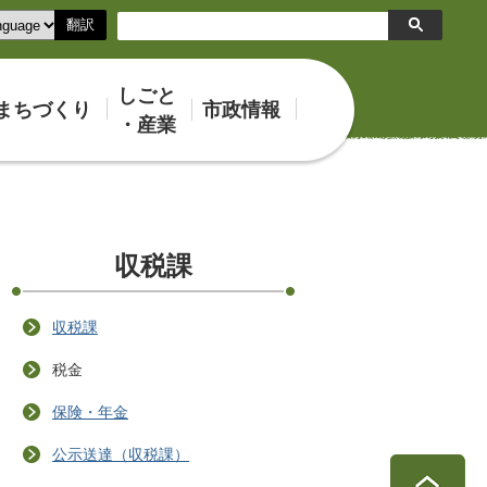
翻訳
検
索
しごと
まちづくり
市政情報
・産業
収税課
収税課
税金
保険・年金
公示送達（収税課）