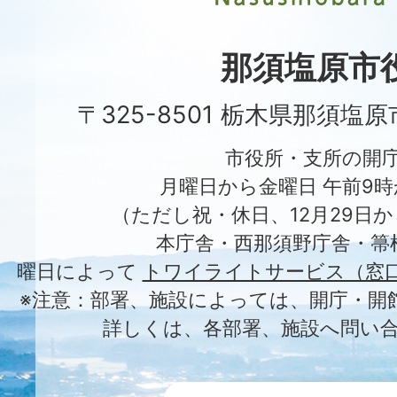
Nasushiobara
City
那須塩原市
〒325-8501 栃木県那須塩
市役所・支所の開
月曜日から金曜日 午前9時
（ただし祝・休日、12月29日か
本庁舎・西那須野庁舎・箒
曜日によって
トワイライトサービス（窓
※注意：部署、施設によっては、開庁・開
詳しくは、各部署、施設へ問い