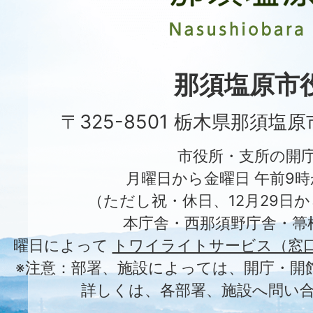
市
Nasushiobara
City
那須塩原市
〒325-8501 栃木県那須塩
市役所・支所の開
月曜日から金曜日 午前9時
（ただし祝・休日、12月29日か
本庁舎・西那須野庁舎・箒
曜日によって
トワイライトサービス（窓
※注意：部署、施設によっては、開庁・開
詳しくは、各部署、施設へ問い