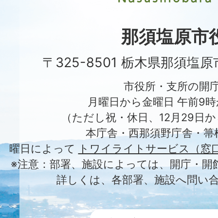
Nasushiobara
City
那須塩原市
〒325-8501 栃木県那須塩
市役所・支所の開
月曜日から金曜日 午前9時
（ただし祝・休日、12月29日か
本庁舎・西那須野庁舎・箒
曜日によって
トワイライトサービス（窓
※注意：部署、施設によっては、開庁・開
詳しくは、各部署、施設へ問い