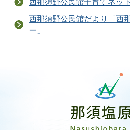
西那須野公民館子育てネット紹
西那須野公民館だより「西
ー」
那
須
塩
原
市