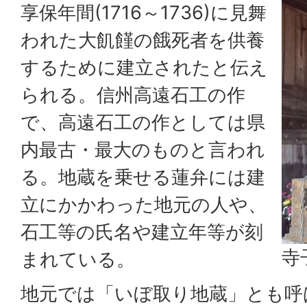
享保年間(1716～1736)に見舞
われた大飢饉の餓死者を供養
するために建立されたと伝え
られる。信州高遠石工の作
で、高遠石工の作としては県
内最古・最大のものと言われ
る。地蔵を乗せる蓮弁には建
立にかかわった地元の人や、
石工等の氏名や建立年等が刻
寺
まれている。
地元では「いぼ取り地蔵」とも呼