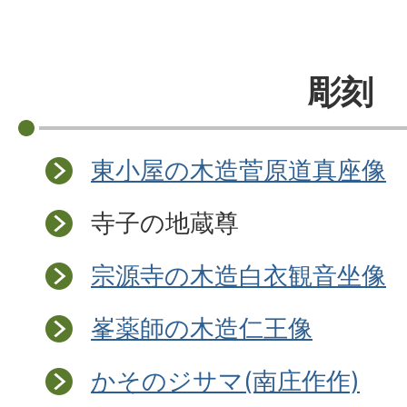
彫刻
東小屋の木造菅原道真座像
寺子の地蔵尊
宗源寺の木造白衣観音坐像
峯薬師の木造仁王像
かそのジサマ(南庄作作)