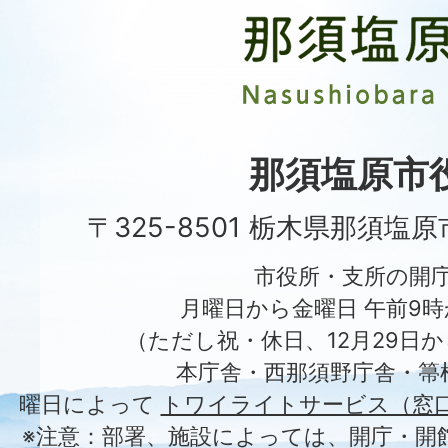
塩
原
市
Nasushiobara
City
那須塩原市
〒325-8501 栃木県那須塩
市役所・支所の開
月曜日から金曜日 午前9時
（ただし祝・休日、12月29日か
本庁舎・西那須野庁舎・箒
曜日によって
トワイライトサービス（窓
※注意：部署、施設によっては、開庁・開