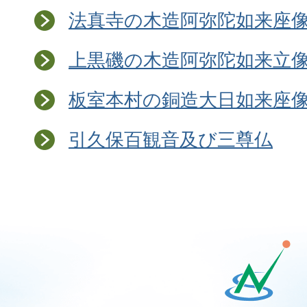
法真寺の木造阿弥陀如来座
上黒磯の木造阿弥陀如来立
板室本村の銅造大日如来座
引久保百観音及び三尊仏
那
須