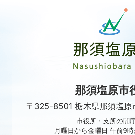
那
須
塩
原
市
Nasushiobara
City
那須塩原市
〒325-8501 栃木県那須塩
市役所・支所の開
月曜日から金曜日 午前9時