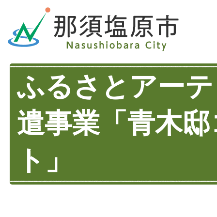
ふるさとアーテ
遣事業「青木邸
ト」