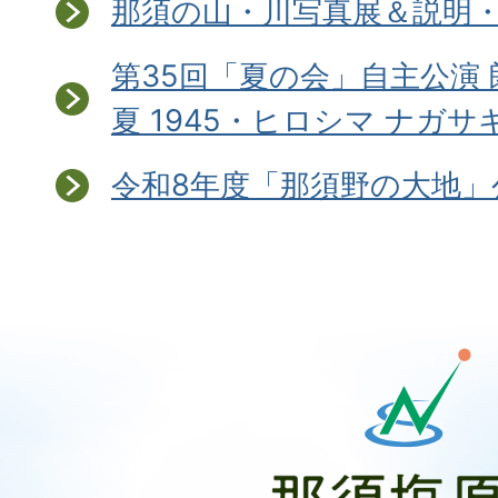
那須の山・川写真展＆説明
第35回「夏の会」自主公演 
夏 1945・ヒロシマ ナガサ
令和8年度「那須野の大地」
那
須
塩