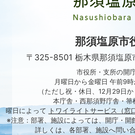
原
市
Nasushiobara
City
那須塩原市
〒325-8501 栃木県那須塩
市役所・支所の開
月曜日から金曜日 午前9時
（ただし祝・休日、12月29日か
本庁舎・西那須野庁舎・箒
曜日によって
トワイライトサービス（窓
※注意：部署、施設によっては、開庁・開
詳しくは、各部署、施設へ問い