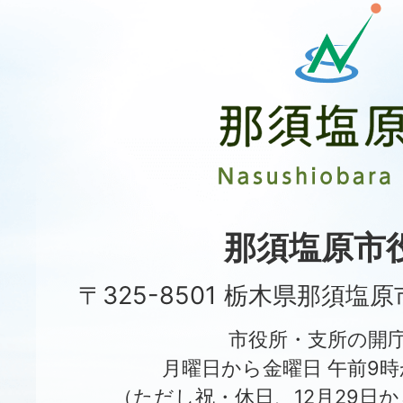
那
須
塩
原
市
Nasushiobara
City
那須塩原市
〒325-8501 栃木県那須塩
市役所・支所の開
月曜日から金曜日 午前9時
（ただし祝・休日、12月29日か