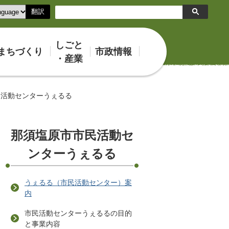
翻訳
検
索
しごと
まちづくり
市政情報
・産業
民活動センターうぇるる
那須塩原市市民活動セ
ンターうぇるる
うぇるる（市民活動センター）案
内
市民活動センターうぇるるの目的
と事業内容