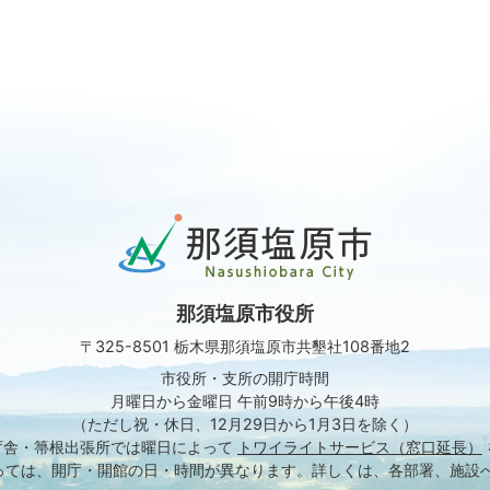
那
須
塩
原
那須塩原市役所
市
Nasushiobara
〒325-8501 栃木県那須塩原市共墾社108番地2
City
市役所・支所の開庁時間
月曜日から金曜日 午前9時から午後4時
（ただし祝・休日、12月29日から1月3日を除く）
庁舎・箒根出張所では
曜日によって
トワイライトサービス（窓口延長）
っては、開庁・開館の日・時間が異なります。
詳しくは、各部署、施設