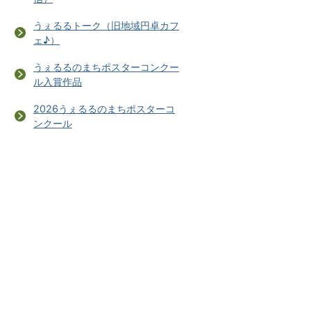
うぇるるトーク（旧地域円卓カフ
ェ♪）
うぇるるのまちポスターコンクー
ル入賞作品
2026うぇるるのまちポスターコ
ンクール