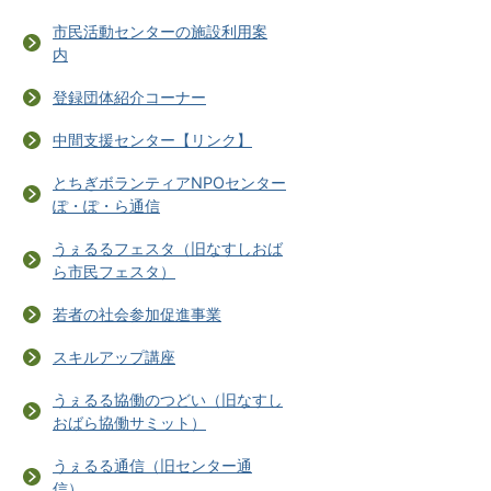
市民活動センターの施設利用案
内
登録団体紹介コーナー
中間支援センター【リンク】
とちぎボランティアNPOセンター
ぽ・ぽ・ら通信
うぇるるフェスタ（旧なすしおば
ら市民フェスタ）
若者の社会参加促進事業
スキルアップ講座
うぇるる協働のつどい（旧なすし
おばら協働サミット）
うぇるる通信（旧センター通
信）