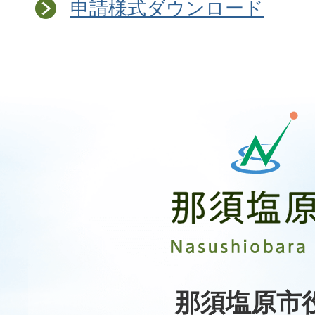
申請様式ダウンロード
那
須
塩
原
市
Nasushiobara
City
那須塩原市