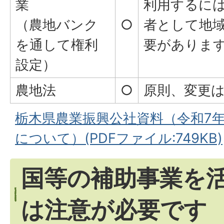
業
利用するに
（農地バンク
○
者として地
を通して権利
要がありま
設定）
農地法
○
原則、変更
栃木県農業振興公社資料（令和7
について）(PDFファイル:749KB)
国等の補助事業を
は注意が必要です