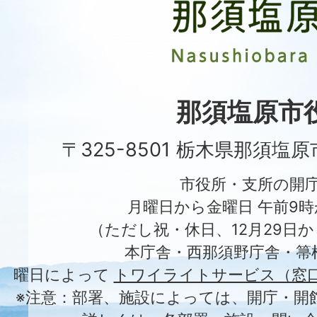
原
市
Nasushiobara
City
那須塩原市
〒325-8501 栃木県那須塩
市役所・支所の開
月曜日から金曜日 午前9時
（ただし祝・休日、12月29日か
本庁舎・西那須野庁舎・箒
曜日によって
トワイライトサービス（窓
※注意：部署、施設によっては、開庁・開