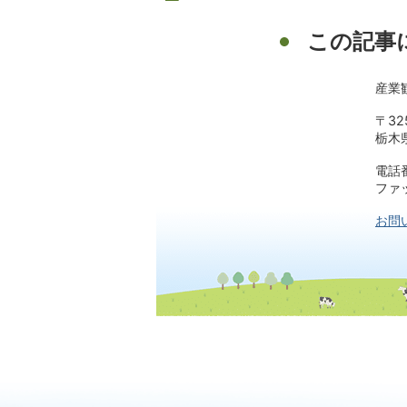
この記事
産業
〒32
栃木
電話番
ファッ
お問