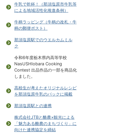
牛乳で乾杯！（那須塩原市牛乳等
による地域活性化推進条例）
牛柄ラッピング（牛柄の改札・牛
柄の郵便ポスト）
那須塩原駅でのウエルカムミル
ク
令和6年度栃木県内高等学校
NasUSHIobara Cooking
Contest 出品作品の一部を商品化
しました。
高校生が考えたオリジナルレシピ
を那須塩原牛乳のパックに掲載
那須塩原駅との連携
株式会社JTBと酪農×観光による
「魅力ある酪農のまちづくり」に
向けた連携協定を締結