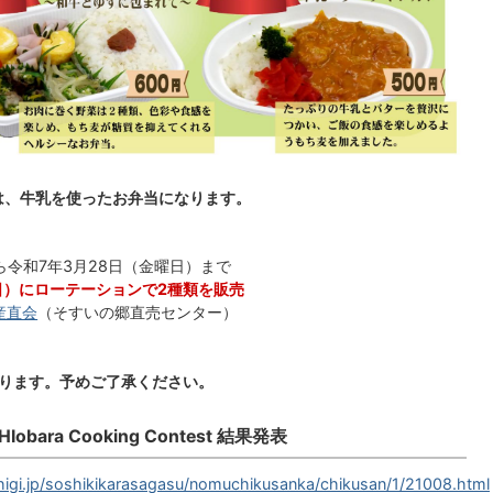
は、牛乳を使ったお弁当になります。
ら令和7年3月28日（金曜日）まで
日）にローテーションで2種類を販売
産直会
（そすいの郷直売センター）
ります。予めご了承ください。
ara Cooking Contest 結果発表
higi.jp/soshikikarasagasu/nomuchikusanka/chikusan/1/21008.html