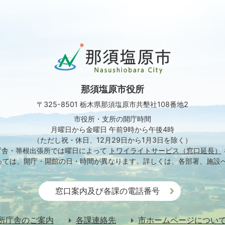
那
須
塩
原
那須塩原市役所
市
Nasushiobara
〒325-8501 栃木県那須塩原市共墾社108番地2
City
市役所・支所の開庁時間
月曜日から金曜日 午前9時から午後4時
（ただし祝・休日、12月29日から1月3日を除く）
庁舎・箒根出張所では
曜日によって
トワイライトサービス（窓口延長）
っては、開庁・開館の日・時間が異なります。
詳しくは、各部署、施設
窓口案内及び各課の電話番号
所庁舎のご案内
各課連絡先
市ホームページについ