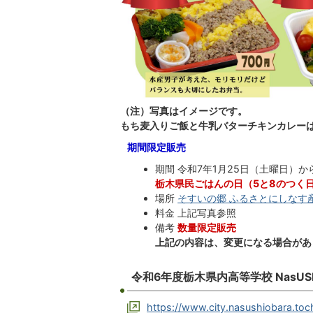
（注）写真はイメージです。
もち麦入りご飯と牛乳バターチキンカレー
期間限定販売
期間 令和7年1月25日（土曜日）か
栃木県民ごはんの日（5と8のつく
場所
そすいの郷 ふるさとにしなす
料金 上記写真参照
備考
数量限定販売
上記の内容は、変更になる場合があ
令和6年度栃木県内高等学校 NasUSHIob
https://www.city.nasushiobara.toc