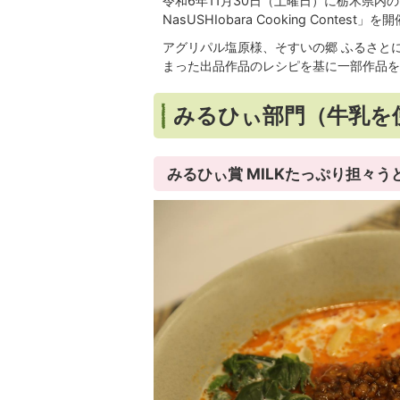
令和6年11月30日（土曜日）に栃木県内
NasUSHIobara Cooking Contest
アグリパル塩原様、そすいの郷 ふるさと
まった出品作品のレシピを基に一部作品を
みるひぃ部門（牛乳を
みるひぃ賞 MILKたっぷり担々