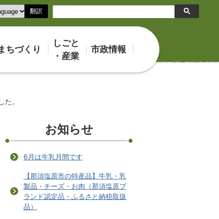
翻訳
検
索
しごと
まちづくり
市政情報
・産業
ました。
お知らせ
6月は牛乳月間です
【那須塩原市の特産品】牛乳・乳
製品・チーズ・お肉（那須塩原ブ
ランド認定品・ふるさと納税取扱
品）