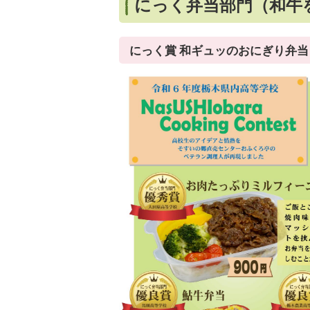
にっく弁当部門（和牛
にっく賞 和ギュッのおにぎり弁