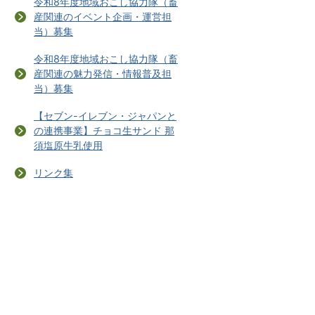
令和8年度地域おこし協力隊（畜
産関連のイベント企画・運営担
当）募集
令和8年度地域おこし協力隊（畜
産関連の魅力発信・情報普及担
当）募集
【セブン-イレブン・ジャパンと
の連携事業】チョコ生サンド 那
須塩原牛乳使用
リンク集