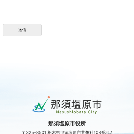
那
須
塩
原
那須塩原市役所
市
Nasushiobara
〒325-8501 栃木県那須塩原市共墾社108番地2