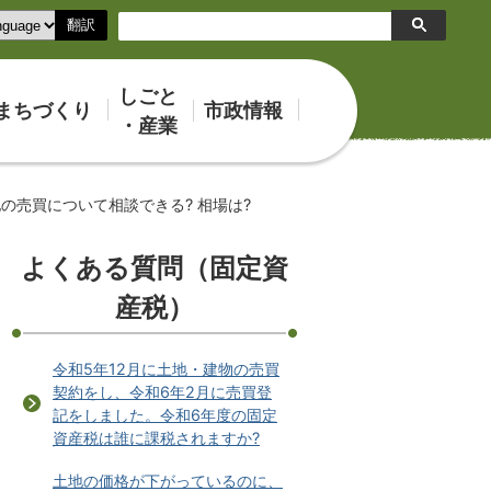
翻訳
検
索
しごと
まちづくり
市政情報
・産業
の売買について相談できる? 相場は?
よくある質問（固定資
産税）
令和5年12月に土地・建物の売買
契約をし、令和6年2月に売買登
記をしました。令和6年度の固定
資産税は誰に課税されますか?
土地の価格が下がっているのに、