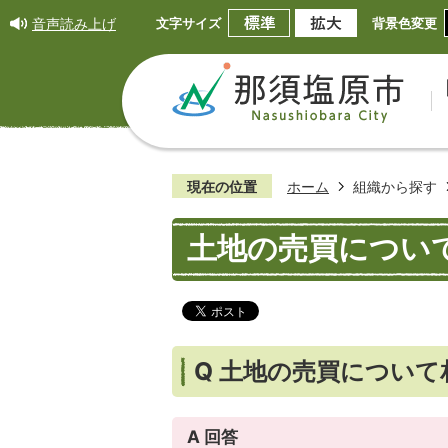
音声読み上げ
文字サイズ
背景色変更
現在の位置
ホーム
組織から探す
土地の売買について
Q 土地の売買について
A 回答