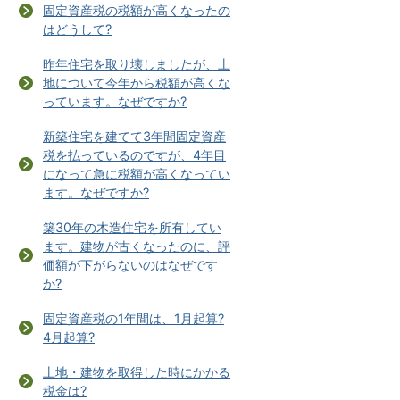
固定資産税の税額が高くなったの
はどうして?
昨年住宅を取り壊しましたが、土
地について今年から税額が高くな
っています。なぜですか?
新築住宅を建てて3年間固定資産
税を払っているのですが、4年目
になって急に税額が高くなってい
ます。なぜですか?
築30年の木造住宅を所有してい
ます。建物が古くなったのに、評
価額が下がらないのはなぜです
か?
固定資産税の1年間は、1月起算?
4月起算?
土地・建物を取得した時にかかる
税金は?