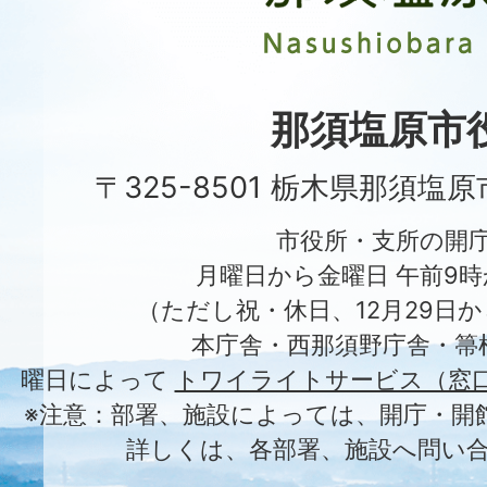
市
Nasushiobara
City
那須塩原市
〒325-8501 栃木県那須塩
市役所・支所の開
月曜日から金曜日 午前9時
（ただし祝・休日、12月29日か
本庁舎・西那須野庁舎・箒
曜日によって
トワイライトサービス（窓
※注意：部署、施設によっては、開庁・開
詳しくは、各部署、施設へ問い