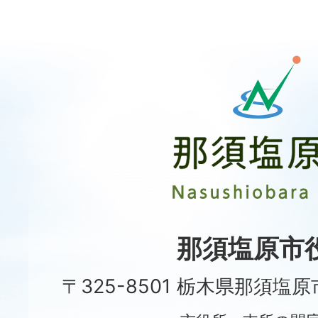
那
須
塩
原
市
Nasushiobara
City
那須塩原市
〒325-8501 栃木県那須塩