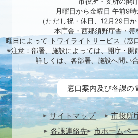
市役所・支所の開
月曜日から金曜日 午前9時
（ただし祝・休日、12月29日か
本庁舎・西那須野庁舎・箒
曜日によって
トワイライトサービス（窓
※注意：部署、施設によっては、開庁・開
詳しくは、各部署、施設へ問い
窓口案内及び各課の
サイトマップ
市役所
各課連絡先
市ホームペ