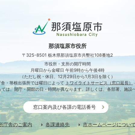
那
須
塩
原
那須塩原市役所
市
Nasushiobara
〒325-8501 栃木県那須塩原市共墾社108番地2
City
市役所・支所の開庁時間
月曜日から金曜日 午前9時から午後4時
（ただし祝・休日、12月29日から1月3日を除く）
庁舎・箒根出張所では
曜日によって
トワイライトサービス（窓口延長）
っては、開庁・開館の日・時間が異なります。
詳しくは、各部署、施設
窓口案内及び各課の電話番号
所庁舎のご案内
各課連絡先
市ホームページについ