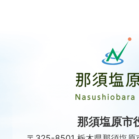
那
須
塩
原
市
Nasushiobara
City
那須塩原市
〒325-8501 栃木県那須塩