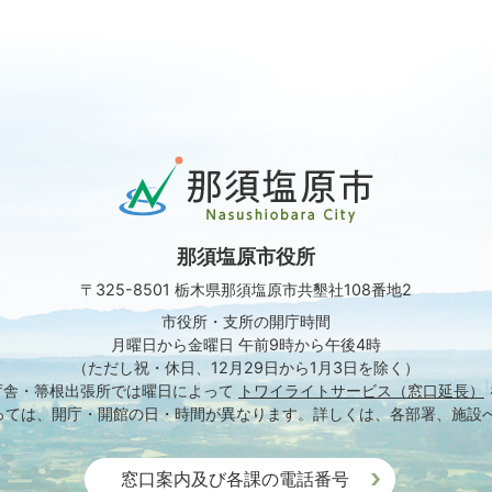
那
須
塩
原
那須塩原市役所
市
Nasushiobara
〒325-8501 栃木県那須塩原市共墾社108番地2
City
市役所・支所の開庁時間
月曜日から金曜日 午前9時から午後4時
（ただし祝・休日、12月29日から1月3日を除く）
庁舎・箒根出張所では
曜日によって
トワイライトサービス（窓口延長）
っては、開庁・開館の日・時間が異なります。
詳しくは、各部署、施設
窓口案内及び各課の電話番号