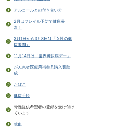
アルコールとの付き合い方
2月はフレイル予防で健康長
寿！
3月1日から3月8日は「女性の健
康週間」
11月14日は「世界糖尿病デー」
がん患者医療用補整具購入費助
成
たばこ
健康手帳
骨髄提供希望者の登録を受け付け
ています
献血