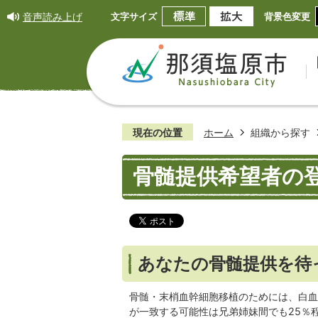
音声読み上げ
文字サイズ
背景色変更
現在の位置
ホーム
組織から探す
骨髄提供希望者の
あなたの骨髄提供を待
骨髄・末梢血幹細胞移植のためには、白血
が一致する可能性は兄弟姉妹間でも25％