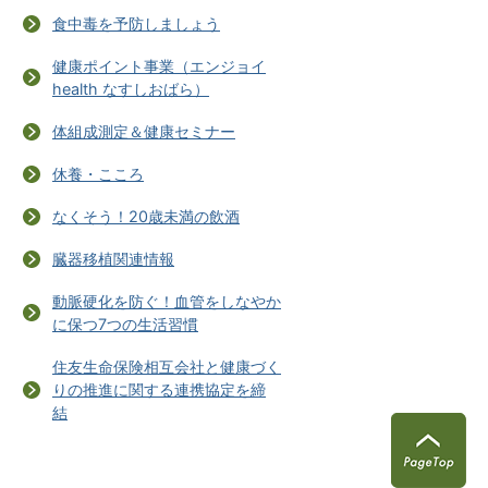
食中毒を予防しましょう
健康ポイント事業（エンジョイ
health なすしおばら）
体組成測定＆健康セミナー
休養・こころ
なくそう！20歳未満の飲酒
臓器移植関連情報
動脈硬化を防ぐ！血管をしなやか
に保つ7つの生活習慣
住友生命保険相互会社と健康づく
りの推進に関する連携協定を締
結