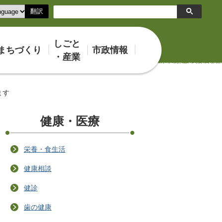
翻訳
検
索
しごと
まちづくり
市政情報
・産業
ます
健康・医療
栄養・食生活
健康相談
健診
歯の健康