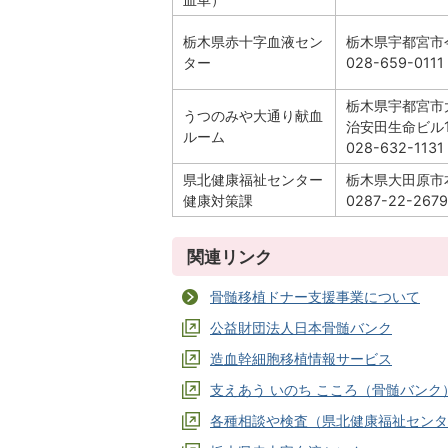
栃木県赤十字血液セン
栃木県宇都宮市今
ター
028-659-0111
栃木県宇都宮市大
うつのみや大通り献血
治安田生命ビル1
ルーム
028-632-1131
県北健康福祉センター
栃木県大田原市本
健康対策課
0287-22-2679
関連リンク
骨髄移植ドナー支援事業について
公益財団法人日本骨髄バンク
造血幹細胞移植情報サービス
支えあう いのち こころ（骨髄バンク
各種相談や検査（県北健康福祉センタ