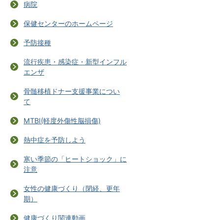
病院
保健センターのホームページ
予防接種
流行疾患・感染症・新型インフル
エンザ
骨髄移植ドナー支援事業につい
て
MTBI(軽度外傷性脳損傷)
熱中症を予防しよう
寒い季節の「ヒートショック」に
注意
女性の健康づくり（閉経、更年
期）
健康づくり関連動画