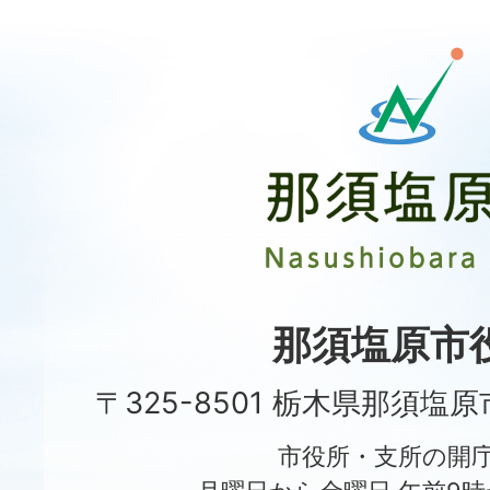
那
須
塩
原
市
Nasushiobara
City
那須塩原市
〒325-8501 栃木県那須塩
市役所・支所の開