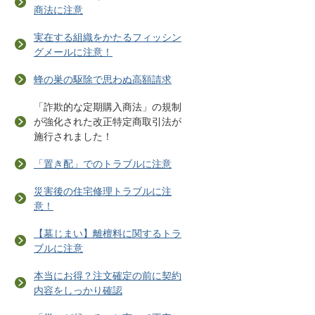
商法に注意
実在する組織をかたるフィッシン
グメールに注意！
蜂の巣の駆除で思わぬ高額請求
「詐欺的な定期購入商法」の規制
が強化された改正特定商取引法が
施行されました！
「置き配」でのトラブルに注意
災害後の住宅修理トラブルに注
意！
【墓じまい】離檀料に関するトラ
ブルに注意
本当にお得？注文確定の前に契約
内容をしっかり確認