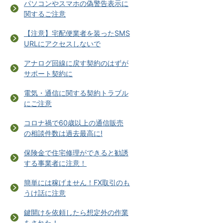
パソコンやスマホの偽警告表示に
関するご注意
【注意】宅配便業者を装ったSMS
URLにアクセスしないで
アナログ回線に戻す契約のはずが
サポート契約に
電気・通信に関する契約トラブル
にご注意
コロナ禍で60歳以上の通信販売
の相談件数は過去最高に!
保険金で住宅修理ができると勧誘
する事業者に注意！
簡単には稼げません！FX取引のも
うけ話に注意
鍵開けを依頼したら想定外の作業
をされた！