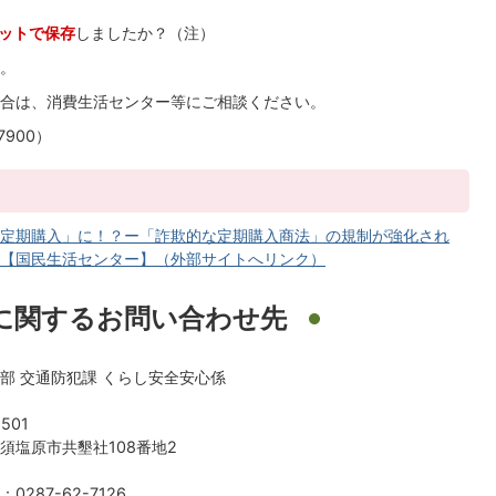
ットで保存
しましたか？（注）
す。
合は、消費生活センター等にご相談ください。
900）
定期購入」に！？ー「詐欺的な定期購入商法」の規制が強化され
【国民生活センター】（外部サイトへリンク）
に関するお問い合わせ先
部 交通防犯課 くらし安全安心係
501
須塩原市共墾社108番地2
0287-62-7126