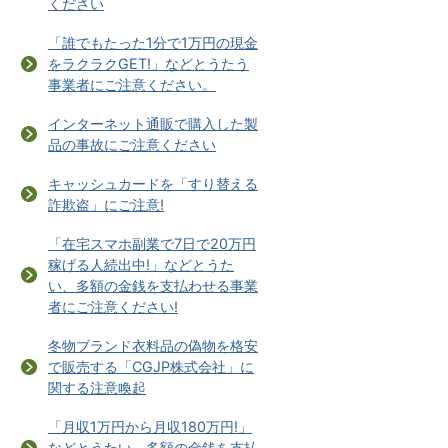
ください
「誰でもたった1分で1万円の現金
をラクラクGET!」などとうたう
事業者にご注意ください。
インターネット通販で購入した製
品の事故にご注意ください
キャッシュカードを「すり替える
詐欺盗」にご注意!
「在宅スマホ副業で7日で20万円
稼げる人続出中!」などとうた
い、多額の金銭を支払わせる事業
者にご注意ください!
冬物ブランド衣料品の偽物を格安
で販売する「CGJP株式会社」に
関する注意喚起
「月収1万円から月収180万円!」
などとうたい、多額の金銭を支払