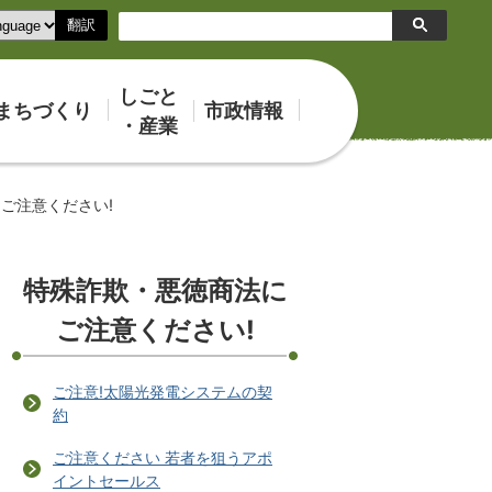
翻訳
検
索
しごと
まちづくり
市政情報
・産業
ご注意ください!
特殊詐欺・悪徳商法に
ご注意ください!
ご注意!太陽光発電システムの契
約
ご注意ください 若者を狙うアポ
イントセールス