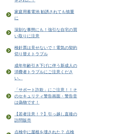
家庭用蓄電池 勧誘されても慎重
に
深刻な事態にも！強引な自宅の買
い取りに注意
検針票は見せないで！電気の契約
切り替えトラブル
成年年齢引き下げに伴う新成人の
消費者トラブルにご注意くださ
い。
「サポート詐欺」にご注意！！そ
のセキュリティ警告画面・警告音
は偽物です！
【若者注意！？】引っ越し直後の
訪問販売
点検中に屋根を壊された？ 点検