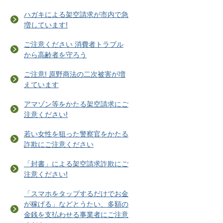
ハガキによる架空請求が市内で急
増しています!
ご注意ください 消費者トラブル
から高齢者を守ろう
ご注意! 原野商法の二次被害が増
えています
アマゾン等をかたる架空請求にご
注意ください!
若い女性を狙った警察官をかたる
詐欺にご注意ください
「封書」による架空請求詐欺にご
注意ください!
「スマホをタップするだけでお金
が稼げる」などとうたい、多額の
金銭を支払わせる事業者にご注意