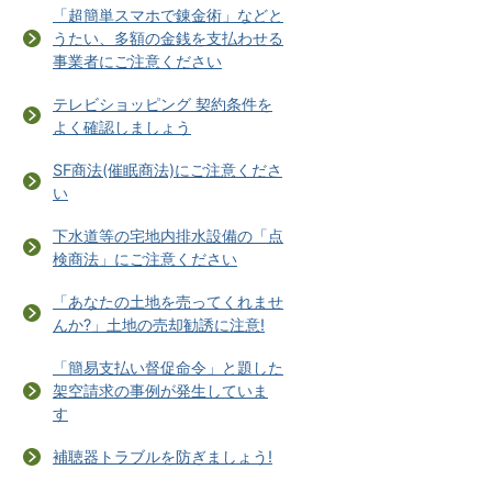
「超簡単スマホで錬金術」などと
うたい、多額の金銭を支払わせる
事業者にご注意ください
テレビショッピング 契約条件を
よく確認しましょう
SF商法(催眠商法)にご注意くださ
い
下水道等の宅地内排水設備の「点
検商法」にご注意ください
「あなたの土地を売ってくれませ
んか?」土地の売却勧誘に注意!
「簡易支払い督促命令」と題した
架空請求の事例が発生していま
す
補聴器トラブルを防ぎましょう!