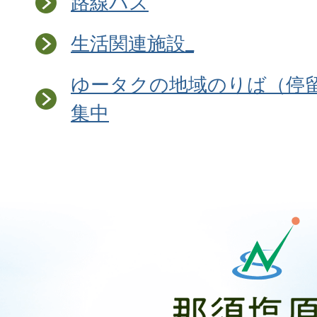
路線バス
生活関連施設_
ゆータクの地域のりば（停
集中
那
須
塩
原