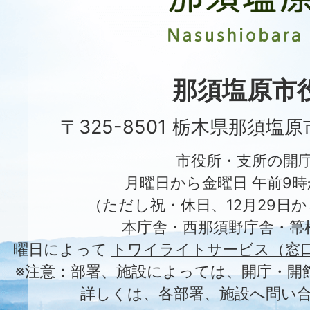
市
Nasushiobara
City
那須塩原市
〒325-8501 栃木県那須塩
市役所・支所の開
月曜日から金曜日 午前9時
（ただし祝・休日、12月29日か
本庁舎・西那須野庁舎・箒
曜日によって
トワイライトサービス（窓
※注意：部署、施設によっては、開庁・開
詳しくは、各部署、施設へ問い