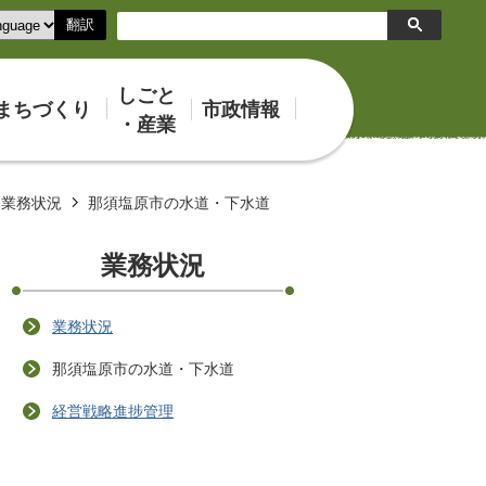
翻訳
検
索
しごと
まちづくり
市政情報
・産業
業務状況
那須塩原市の水道・下水道
業務状況
業務状況
那須塩原市の水道・下水道
経営戦略進捗管理