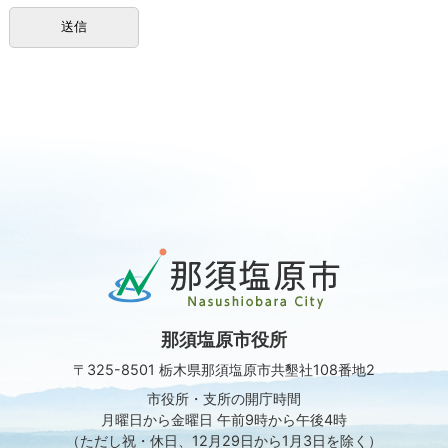
那
須
塩
原
那須塩原市役所
市
Nasushiobara
〒325-8501 栃木県那須塩原市共墾社108番地2
City
市役所・支所の開庁時間
月曜日から金曜日 午前9時から午後4時
（ただし祝・休日、12月29日から1月3日を除く）