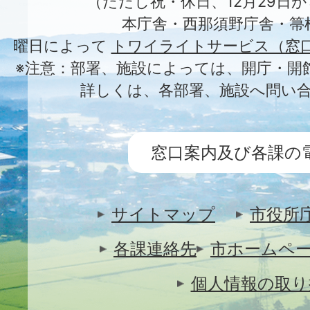
（ただし祝・休日、12月29日か
本庁舎・西那須野庁舎・箒
曜日によって
トワイライトサービス（窓
※注意：部署、施設によっては、開庁・開
詳しくは、各部署、施設へ問い
窓口案内及び各課の
サイトマップ
市役所
各課連絡先
市ホームペ
個人情報の取り