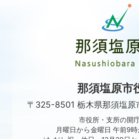
那
須
塩
原
市
Nasushiobara
City
那須塩原市
〒325-8501 栃木県那須塩
市役所・支所の開
月曜日から金曜日 午前9時